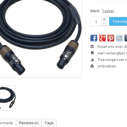
Merk:
Tasker
+
Toevoeg
-
Email ons over d
Aan verlanglijst
Toevoegen om te
Afdrukken
formatie
Reviews
Tags
(0)