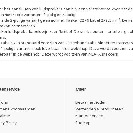
or het aansluiten van luidsprekers aan bijv een versterker of voor het 
in meerdere varianten. 2-polig en 4-polig.
t is de 2-polige variant gemaakt met Tasker C276 kabel 2x2,5 mm². De k
eakon connectoren.
sker luidsprekerkabels zijn zeer flexibel. De sterke buitenmantel zorg 
ers.
 kabels zijn standaard voorzien van klittenband kabelbinder en transpar
 4-polige variant is ook leverbaar in de webshop. Deze wordt voorzien 
verbaar in de webshop. Deze wordt voorzien van NL4FX stekkers.
tenservice
Meer
 ons
Betaalmethoden
mene voorwaarden
Verzenden & retourneren
laimer
Klantenservice
acy Policy
Sitemap