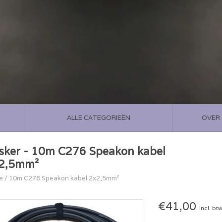
ALLE CATEGORIEËN
OVER
sker - 10m C276 Speakon kabel
2,5mm²
e
/
10m C276 Speakon kabel 2x2,5mm²
€41,00
Incl. bt