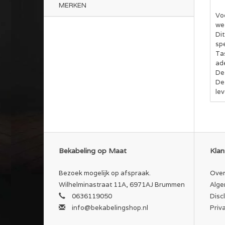
MERKEN
Vo
we 
Di
sp
Ta
ad
De
De
le
Bekabeling op Maat
Klan
Bezoek mogelijk op afspraak.
Over
Wilhelminastraat 11A, 6971AJ Brummen
Alge
0636119050
Disc
info@bekabelingshop.nl
Priv