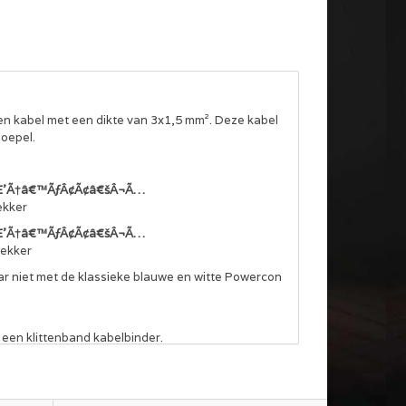
 kabel met een dikte van 3x1,5 mm². Deze kabel
soepel.
ÃƒÆ’Ã†â€™ÃƒÂ¢Ã¢â€šÂ¬Ã…
ekker
ÃƒÆ’Ã†â€™ÃƒÂ¢Ã¢â€šÂ¬Ã…
ekker
ar niet met de klassieke blauwe en witte Powercon
 een klittenband kabelbinder.
ssticker. En op aanvraag met bijbehorend