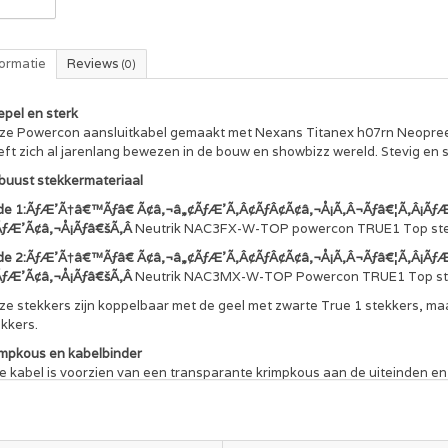
formatie
Reviews
(0)
epel en sterk
ze Powercon aansluitkabel gemaakt met Nexans Titanex h07rn Neopreen
ft zich al jarenlang bewezen in de bouw en showbizz wereld. Stevig en 
buust stekkermateriaal
jde 1:ÃƒÆ’Ã†â€™Ãƒâ€ Ã¢â‚¬â„¢ÃƒÆ’Ã‚Â¢ÃƒÂ¢Ã¢â‚¬Å¡Ã‚Â¬Ãƒâ€¦Ã‚Â¡
ÃƒÆ’Ã¢â‚¬Å¡Ãƒâ€šÃ‚Â
Neutrik NAC3FX-W-TOP powercon TRUE1 Top st
jde 2:ÃƒÆ’Ã†â€™Ãƒâ€ Ã¢â‚¬â„¢ÃƒÆ’Ã‚Â¢ÃƒÂ¢Ã¢â‚¬Å¡Ã‚Â¬Ãƒâ€¦Ã‚Â¡
ÃƒÆ’Ã¢â‚¬Å¡Ãƒâ€šÃ‚Â
Neutrik NAC3MX-W-TOP Powercon TRUE1 Top st
ze stekkers zijn koppelbaar met de geel met zwarte True 1 stekkers, ma
kkers.
impkous en kabelbinder
ke kabel is voorzien van een transparante krimpkous aan de uiteinden en
N 3140 gekeurd
le kabels worden gekeurd volgens NEN 3140 en voorzien van een keuring
tificaat.