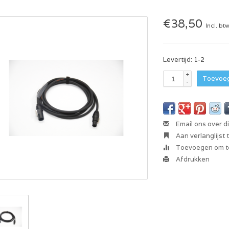
€38,50
Incl. bt
Levertijd: 1-2
+
Toevoeg
-
Email ons over d
Aan verlanglijst
Toevoegen om te
Afdrukken