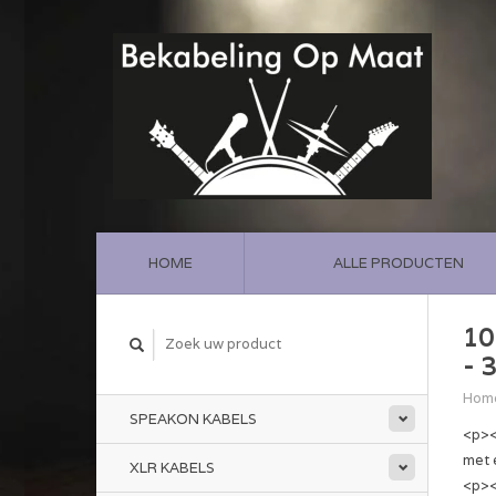
HOME
ALLE PRODUCTEN
10
- 
Hom
SPEAKON KABELS
<p><
met 
XLR KABELS
<p>