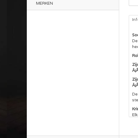
MERKEN
In
So
De
hee
Ro
Zi
Â¡
Zi
Â¡
De
ste
Kr
El
NE
Al
cer