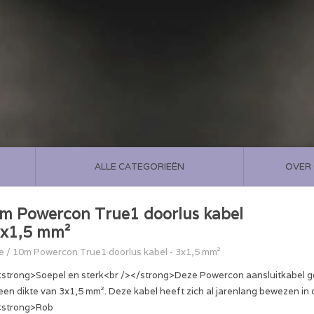
ALLE CATEGORIEËN
OVER
m Powercon True1 doorlus kabel
3x1,5 mm²
e
/
10m Powercon True1 doorlus kabel - 3x1,5 mm²
strong>Soepel en sterk<br /></strong>Deze Powercon aansluitkabel 
een dikte van 3x1,5 mm². Deze kabel heeft zich al jarenlang bewezen in
<strong>Rob