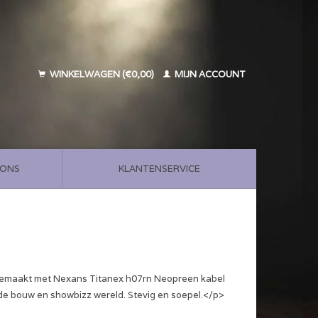
WINKELWAGEN (€0,00)
MIJN ACCOUNT
 ONS
KLANTENSERVICE
gemaakt met Nexans Titanex h07rn Neopreen kabel
 de bouw en showbizz wereld. Stevig en soepel.</p>