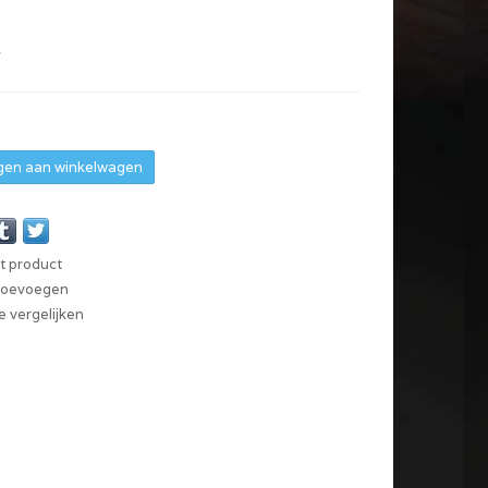
w
en aan winkelwagen
it product
 toevoegen
 vergelijken