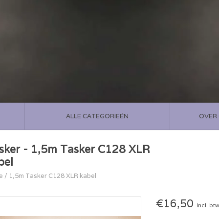
ALLE CATEGORIEËN
OVER
sker - 1,5m Tasker C128 XLR
bel
e
/
1,5m Tasker C128 XLR kabel
€16,50
Incl. bt