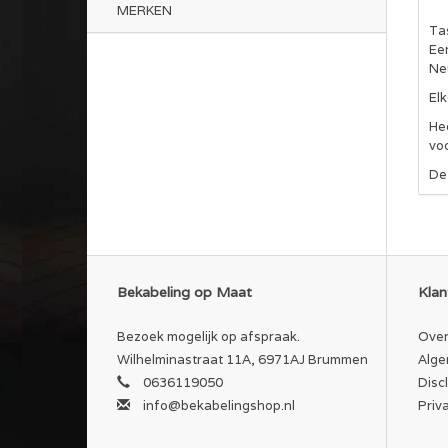
MERKEN
Tas
Ee
Ne
El
Hee
vo
De
Bekabeling op Maat
Klan
Bezoek mogelijk op afspraak.
Over
Wilhelminastraat 11A, 6971AJ Brummen
Alge
0636119050
Disc
info@bekabelingshop.nl
Priv