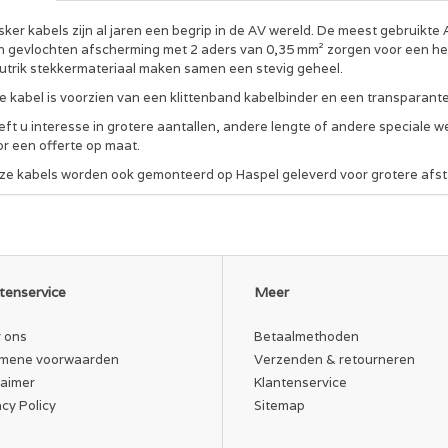
ker kabels zijn al jaren een begrip in de AV wereld. De meest gebruikte 
n gevlochten afscherming met 2 aders van 0,35 mm² zorgen voor een he
utrik stekkermateriaal maken samen een stevig geheel.
ke kabel is voorzien van een klittenband kabelbinder en een transparant
ft u interesse in grotere aantallen, andere lengte of andere speciale w
or een offerte op maat.
ze kabels worden ook gemonteerd op Haspel geleverd voor grotere afs
tenservice
Meer
 ons
Betaalmethoden
mene voorwaarden
Verzenden & retourneren
laimer
Klantenservice
acy Policy
Sitemap