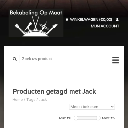
WINKELWAGEN (€0,00)
MIJN ACCOUNT
Producten getagd met Jack
Home
/
Tags
/
Jack
Min: €
0
Max: €
5