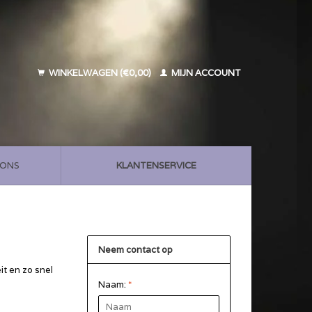
WINKELWAGEN (€0,00)
MIJN ACCOUNT
 ONS
KLANTENSERVICE
Neem contact op
it en zo snel
Naam:
*