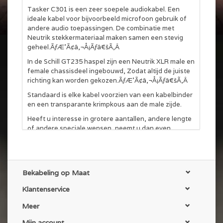
Tasker C301 is een zeer soepele audiokabel. Een
ideale kabel voor bijvoorbeeld microfoon gebruik of
andere audio toepassingen. De combinatie met
Neutrik stekkermateriaal maken samen een stevig
geheel.ÃƒÆ’Ã¢â‚¬Å¡Ãƒâ€šÃ‚Â
In de Schill GT235 haspel zijn een Neutrik XLR male en
female chassisdeel ingebouwd, Zodat altijd de juiste
richting kan worden gekozen.ÃƒÆ’Ã¢â‚¬Å¡Ãƒâ€šÃ‚Â
Standaard is elke kabel voorzien van een kabelbinder
en een transparante krimpkous aan de male zijde.
Heeft u interesse in grotere aantallen, andere lengte
of andere speciale wensen, neemt u dan even
vrijblijvend contact op voor een offerte op maat
gemaakt. We doen ons uiterste best om niet alleen
een scherpe prijs te geven maar ook om snel te
leveren.
Bekabeling op Maat
Eventuele alternatieve kabels zijn de Tasker C114,
Klantenservice
C128 en de Tasker C801 / TSK 1038 (DMX) deze zijn
ook in onze webshop te vinden. Voor eventuele
Meer
vragen en advies, kunt u altijd contact opnemen.
Mijn account