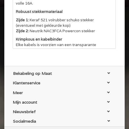
volle 16A.
Robuust stekkermateriaal
Zijde 1:
Keraf 521 volrubber schuko stekker
(eventueel met gekleurde kop)
Zijde 2:
Neutrik NAC3FCA Powercon stekker
Krimpkous en kabelbinder
Elke kabels is voorzien van een transparante
krimpkous aan de uiteinden en waar mogelijk een
klittenband kabelbinder.
NEN 3140 gekeurd
Alle kabels worden gekeurd volgens NEN 3140 en
Bekabeling op Maat
voorzien van een keuringssticker. En op aanvraag
met bijbehorend certificaat.
Klantenservice
Meer
Mijn account
Nieuwsbrief
Socialmedia