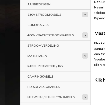
Natuurl
AANBIEDINGEN
Neem hi
telefo
230V STROOMKABELS
Bij voo
COMBIKABELS
Maat
400V KRACHTSTROOMKABELS
Elke ka
STROOMVERDELING
aantall
dan zsm
MATERIALEN
Voorbee
Klik hi
KABEL PER METER / ROL
CAMPINGKABELS
Klik
HD-SDI VIDEOKABELS
NETWERK / ETHERCON KABELS