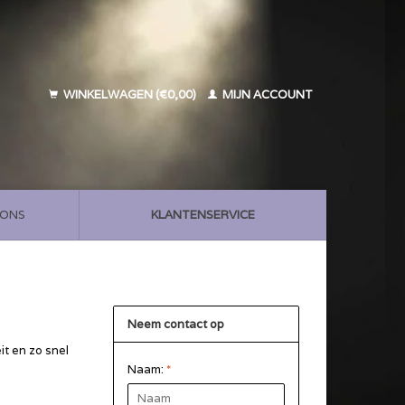
WINKELWAGEN (€0,00)
MIJN ACCOUNT
 ONS
KLANTENSERVICE
Neem contact op
it en zo snel
Naam:
*